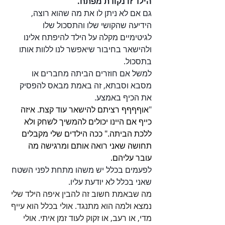
הילד זו נקודת מפתח. 
גם אם לא ניתן לו את מה שהוא רוצה, 
הידיעה שהקושי שלו והתסכול שלו 
לגיטימיים מקלה על הילד להיפתח אלינו 
ולהישאר בחיבור שיאפשר לנו ללוות אותו 
בתסכול. 
למשל אם חוזרים הביתה מחברים או 
מסבא וסבתא, זה באמת מבאס להפסיק 
את הכיף באמצע.
"
אוףףףף רציתם להישאר עוד קצת. איזה 
כייף אם היינו יכולים להמשיך לשחק ולא 
ללכת הביתה." ככה הילדים שלי מקבלים 
תחושה שאני רואה אותם ומרגישה מה 
עובר עליהם. 
לפעמים בכלל יש משהו מתחת לפני השטח 
שאני בכלל לא יודעת עליו.
מה שבאמת חשוב זה להבין איפה הילד שלי 
נמצא ולמה הוא מתנגד. אולי בכלל הוא עייף 
מדי, או רעב, או זקוק לעוד זמן איתי. אולי 