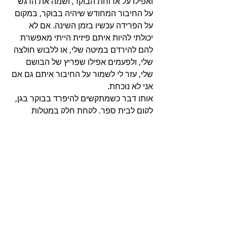
ואפילו על ארוחת הבוקר, ושמה את הדגש 
על החיבור המחודש שיהיה בבוקר, במקום 
על הפרידה עכשיו בזמן השינה. אם לא 
יכולתי להיות איתם פיזית הייתי מאפשרת 
להם להירדם במיטה שלי, או ללבוש חולצה 
שלי, ולפעמים אפילו שפריץ של הבושם 
שלי, עזר לי לשמור על החיבור איתם גם אם 
אני לא נוכחת. 
אותו דבר כשמתקשים להיפרד בבוקר בגן, 
לקום לבית ספר, לקחת חלק במטלות 
הבית, או כל דבר אחר. 
לפעמים כמה דקות של חיבור, חוסכות 
דקות ארוכות של מריבות וויכוחים. 
ובעצם גם מרגעים מאתגרים, אפשר 
לצאת מחוזקים ומחוברים, כי בכל אתגר 
מסתתר פתרון פשוט מאוד! 
רחלי בן-עמרם