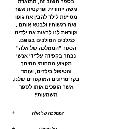
בספר חשוב זה, מתוארת
גישה ייחודית ופרקטית אשר
מסייעת לילד להבין את גופו
ואת רגשותיו ולבטא אותם ,
וקוראת לנו לראות את ילדינו
כמלכים המולכים בגופם.
הספר "הממלכה של אלה"
נבחר בקפידה על־ידי אנשי
מקצוע מתחומי החינוך
והטיפול בילדים, ועומד
בקריטריונים המוקפדים שלנו,
אשר הופכים אותו לספר
משמעותי!
הממלכה של אלה
"קָרוֹב־קָרוֹב, מַמָּשׁ עַכְשָׁו קַיֶּמֶת מַמְלָכָה
גיל מומלץ