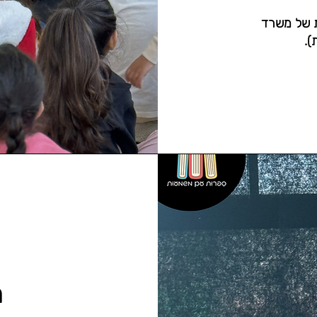
ת של משרד
).
ה