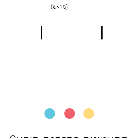
(מראש)
ממלכה של אלה
קיפ והרגשות הצבעוניים
מעשה טוב
מוגנות
הכרת
ומרחב
הרגשות
אישי
והתמודדות
עם
הצפה
רגשית