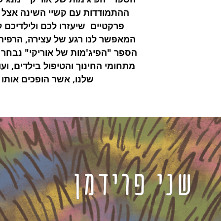
ל "מוקד חלומות" דרך
רפיה, התבוננות וזמן
טנים."
ההתמודדות עם קשיי השינה אצל י
 מאקו
פרקטיים שיעזרו לכם ולילדיכם
קפידה על־ידי אנשי
, ועומד בקריטריונים
המאפשר לנו רגע של עצירה, הרפיה,
ו לספר משמעותי!
הספר "הפיג'מות של אוריקי" נבחר 
מתחומי החינוך והטיפול בילדים, וע
שלנו, אשר הופכים אותו