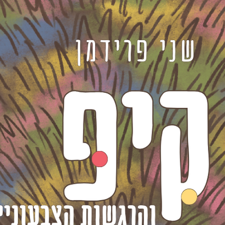
טנה כבר מכורה..).
דין אך ברור:
"מה
בל – יעלם"!
, הן כאשת מקצוע
והן
ולגישת היהדות
לנושא
ם.
 כ"כ הרבה מידע
בצורה
."