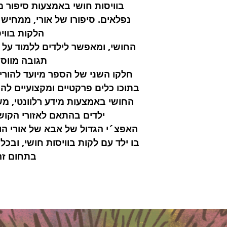
דים ולהורים את מהות
רשות להיות אחר. אני
בוויסות חושי באמצעות סיפור מת
של הילד והמתבגר
קצועי ומפורט לאימון
יפור ויעזרו בו כדי
נפלאים. סיפורו של אורי, ממחיש 
מרכז מנו לטיפול
הורים ולאנשי מקצוע
ות, קבלה והכלה ומהי
ה שהוא ספר הדרכה."
י ברחובות.
וויסות החושי.
הלקות בווי
מכון אדלר
נשי מקצוע והוא מכיל
החושי, ומאפשר לילדים ללמוד על 
עות ללקות בויסות
התמודדות עם הלקות
האוכלוסייה סובלים
תגובה מווס
טי, משחקים ושיטות
דעים לקיומה.
חלקו השני של הספר מיועד להורים
ושי האישיים שלהם.
 ספר בעל חשיבות רבה
בתוכו כלים פרקטיים ומקצועיים לה
פר חובה בכל בית שיש
וכית ידע ומגביר את
ל קליניקה טיפולית
את רמת המודעות של
החושי באמצעות מידע רלוונטי, מ
ה.
שינוי המוביל לשיפור
ילדים בהתאם לאזורי הקוש
טחון ותקווה כי הוא
האפצ´י הגדול של אבא של אורי הו
ור עובר חוויה רגשית
בו ילד עם לקות בוויסות חושי, ובכ
פורקן המושגת דרך
ורי" תורמת לשיפור
בתחום זה
תורמת להשגת יציבות
קיחת אחריות אישית
 מומחית מדריכה
תית
רה נגישה, מלאה