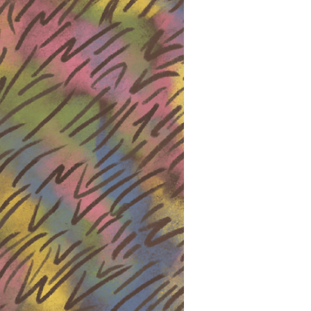
בהומור,
רגישות ובהירות (ביתי הק
אהבתי את המסרים שנכתבו באופן ע
שנתנגד לו – יתעצם, מה שנק
החלק התיאורטי מאוד עזר לי אישית
כאמא.
אהבתי מאוד גם את החיבור לתלמוד 
ואת המדריך לילדי
ישר כוחך על היכולת המופלאה להקיף
כה נהירה ומאורגנת
רויטל רגב