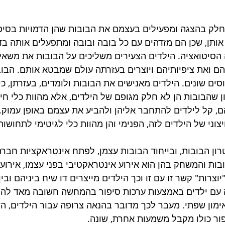
לק בהצגה ומפעילים בעצמם את הבובות שהן הדמויות בסיפו
ותן, שכן הם מזדהים עם כל בובה ובובה ומתפעלים אותה בדי
הסיטואציה. הילדים הצעירים משליכים על הבובות את משאל
הם ואת ציפיותיהם ויוצרים בעזרתה עולם שמבטא אותם. הב
סים שונים. הילדים מאנישים את הבובות ולומדים, בעזרתן, כ
ון שהבובות הן לא חלק מגופם של הילדים, אלא מהוות כלי חיצ
ם, קל לילדים להתחבר אליהן ולהביע את עצמם באופן עמוק. 
וני של הילדים לזה, הפנימי והן מהוות כלי לגיטימי לתחושות
רון הבובות, ובייחוד הבובות עצמן, לפתח אינטראקציות חברת
בות והמשחק בהן הוא אירוע אינטראקטיבי בפני עצמו, אירוע
יוצרות" קשר זו עם זו וכך הילדים מייצרים דו שיח ביניהם ובי
ה עם ילדים באמצעות ערכות סיפור בהמחשה חשובה מאד לה
אימון שפתי. מעבר לכך מדובר בהנאה צרופה עבור הילדים, הד
ור כולו מקבל משמעות אחרת, שונה.