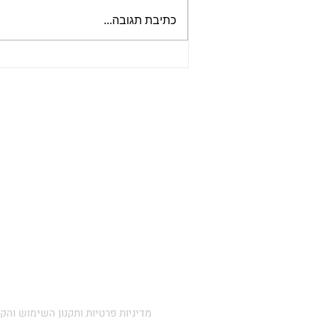
כתיבת תגובה...
חינוך וחיבור דרך הסיפור
מדיניות פרטיות ותקנון השימוש והק